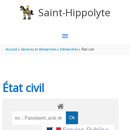
Aller au contenu
Aller au pied de page
Saint-Hippolyte
MENU
PRINCIPAL
Accueil
Services et démarches
Démarches
État civil
État civil