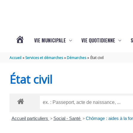
Aller au contenu
Aller au pied de page
VIE MUNICIPALE
VIE QUOTIDIENNE
VOTRE
Accueil
Services et démarches
Démarches
État civil
COMMUNE
État civil
DE
SAINT-
Accueil particuliers
>
Social - Santé
>
Chômage : aides à la fo
HIPPOLYTE