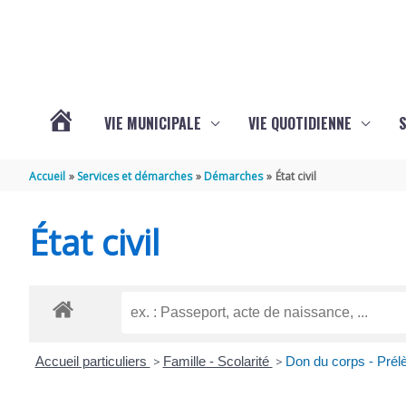
Aller au contenu
Aller au pied de page
VIE MUNICIPALE
VIE QUOTIDIENNE
VOTRE
Accueil
Services et démarches
Démarches
État civil
COMMUNE
État civil
DE
SAINT-
Accueil particuliers
>
Famille - Scolarité
>
Don du corps - Prél
HIPPOLYTE