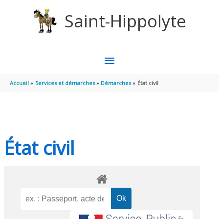
Aller au contenu
Aller au pied de page
Saint-Hippolyte
MENU
PRINCIPAL
Accueil
Services et démarches
Démarches
État civil
État civil