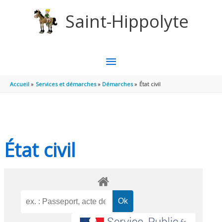
Aller au contenu
Aller au pied de page
Saint-Hippolyte
MENU
PRINCIPAL
Accueil
Services et démarches
Démarches
État civil
État civil