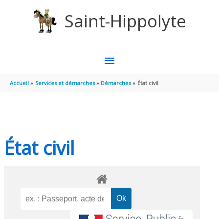
Aller au contenu
Aller au pied de page
Saint-Hippolyte
MENU
PRINCIPAL
Accueil
Services et démarches
Démarches
État civil
État civil