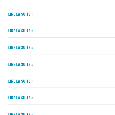
MUNICIPAL
–
BULLETIN
JANVIER
LIRE LA SUITE »
MUNICIPAL
2022
–
BULLETIN
OCTOBRE
LIRE LA SUITE »
MUNICIPAL
2021
–
BULLETIN
JANVIER
LIRE LA SUITE »
MUNICIPAL
2021
–
DICRIM
SEPTEMBRE
LIRE LA SUITE »
2022
2020
COMMUNIQUÉ
LIRE LA SUITE »
DE
PRESSE
ABONNEMENT
DE
LIRE LA SUITE »
SCOLAIRE
LA
R’BUS
PRÉFECTURE
MARCHE
POUR
LIRE LA SUITE »