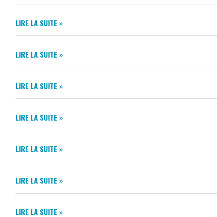
VERBAL
DU
2025
CONSEIL
15/04/2025
PROCÈS
MUNICIPAL
LIRE LA SUITE »
VERBAL
DU
CONSEIL
24/03/2025
MENUS
MUNICIPAL
LIRE LA SUITE »
JANVIER
DU
FEVRIER
06/02/2025
MENUS
2025
LIRE LA SUITE »
CANTINE
RANDONNÉE
LIRE LA SUITE »
NOCTURNE
27
LIGNE
AVRIL
LIRE LA SUITE »
13
2024
GUIDE
LIRE LA SUITE »
DU
COMPOSTAGE
BULLETIN
PARTAGÉ
LIRE LA SUITE »