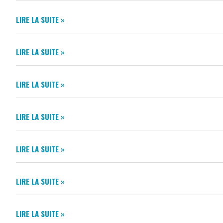
–
BULLETIN
DÉCEMBRE
LIRE LA SUITE »
MUNICIPAL
2022
–
BDC
SEPTEMBRE
LIRE LA SUITE »
PLANTS
2022
APE
INFORMATIONS
LIRE LA SUITE »
PREFECTORALES
ARRÊTÉ
LIRE LA SUITE »
PRÉFECTORAL
POUR
MENUS
CBNSA
LIRE LA SUITE »
DU
2
PROCÈS
JUIN
LIRE LA SUITE »
VERBAL
AU
CONSEIL
4
PROCÈS
MUNICIPAL
LIRE LA SUITE »
JUILLET