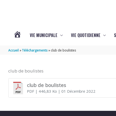
Aller au contenu
Aller au pied de page
VIE MUNICIPALE
VIE QUOTIDIENNE
VOTRE
Accueil
Téléchargements
club de boulistes
COMMUNE
club de boulistes
DE
club de boulistes
PDF
| 446,83 Ko
| 01 Décembre 2022
SAINT-
HIPPOLYTE