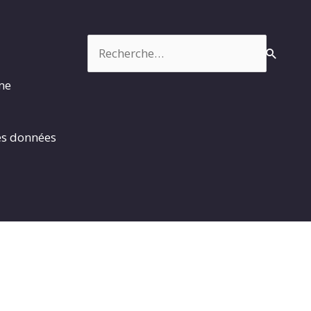
Rechercher :
rme
es données