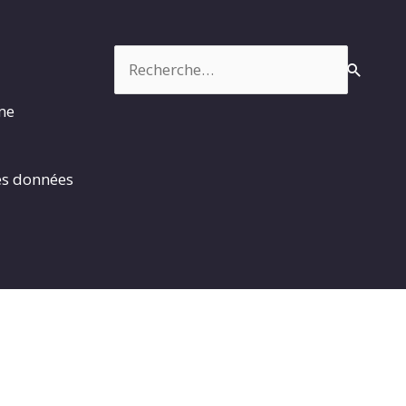
Rechercher :
rme
es données