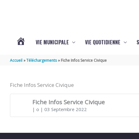
Aller au contenu
Aller au pied de page
VIE MUNICIPALE
VIE QUOTIDIENNE
VOTRE
Accueil
Téléchargements
Fiche Infos Service Civique
COMMUNE
Fiche Infos Service Civique
DE
Fiche Infos Service Civique
| o
| 03 Septembre 2022
SAINT-
HIPPOLYTE