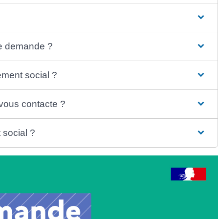
 de demande ?
gement social ?
i vous contacte ?
 social ?