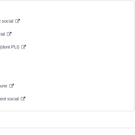
t social
cial
 (dont PLI)
mmune
ent social