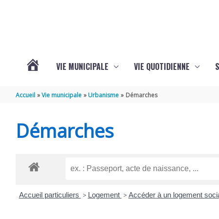
Aller au contenu
Aller au pied de page
VIE MUNICIPALE
VIE QUOTIDIENNE
VOTRE
Accueil
Vie municipale
Urbanisme
Démarches
COMMUNE
Démarches
DE
SAINT-
Accueil particuliers
>
Logement
>
Accéder à un logement soci
HIPPOLYTE