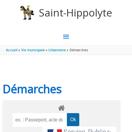
Aller au contenu
Aller au pied de page
Saint-Hippolyte
MENU
PRINCIPAL
Accueil
Vie municipale
Urbanisme
Démarches
Démarches