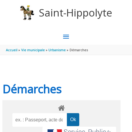
Aller au contenu
Aller au pied de page
Saint-Hippolyte
MENU
PRINCIPAL
Accueil
Vie municipale
Urbanisme
Démarches
Démarches