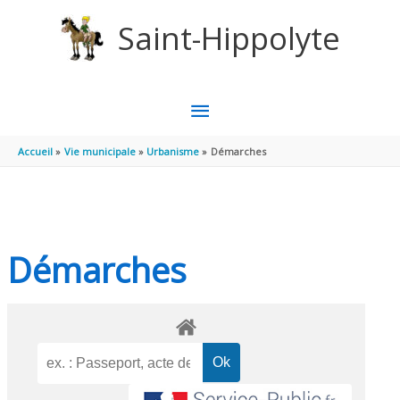
Aller au contenu
Aller au pied de page
Saint-Hippolyte
MENU
PRINCIPAL
Accueil
Vie municipale
Urbanisme
Démarches
Démarches