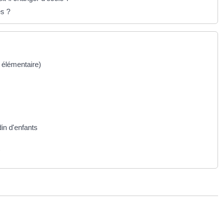
s ?
t élémentaire)
din d'enfants