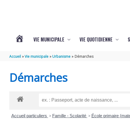
Aller au contenu
Aller au pied de page
VIE MUNICIPALE
VIE QUOTIDIENNE
VOTRE
Accueil
Vie municipale
Urbanisme
Démarches
COMMUNE
Démarches
DE
SAINT-
Accueil particuliers
>
Famille - Scolarité
>
École primaire (mate
HIPPOLYTE