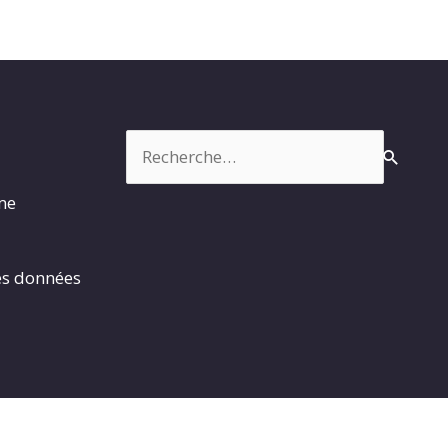
Rechercher :
rme
es données