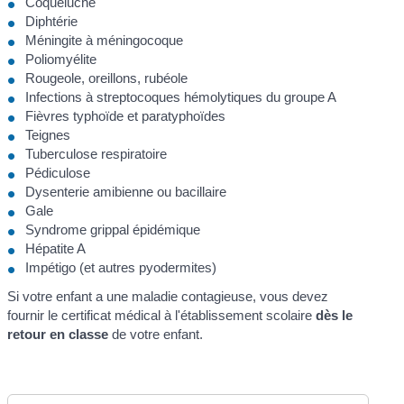
Coqueluche
Diphtérie
Méningite à méningocoque
Poliomyélite
Rougeole, oreillons, rubéole
Infections à streptocoques hémolytiques du groupe A
Fièvres typhoïde et paratyphoïdes
Teignes
Tuberculose respiratoire
Pédiculose
Dysenterie amibienne ou bacillaire
Gale
Syndrome grippal épidémique
Hépatite A
Impétigo (et autres pyodermites)
Si votre enfant a une maladie contagieuse, vous devez
fournir le certificat médical à l'établissement scolaire
dès le
retour en classe
de votre enfant.