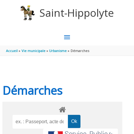
Aller au contenu
Aller au pied de page
Saint-Hippolyte
MENU
PRINCIPAL
Accueil
Vie municipale
Urbanisme
Démarches
Démarches