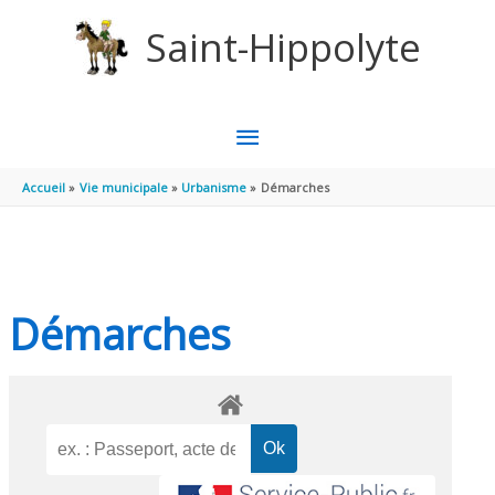
Aller au contenu
Aller au pied de page
Saint-Hippolyte
MENU
PRINCIPAL
Accueil
Vie municipale
Urbanisme
Démarches
Démarches