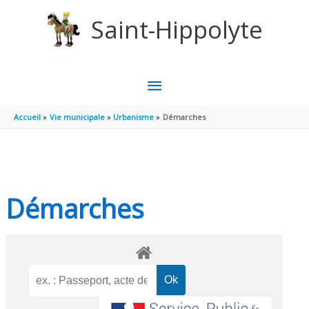
Aller au contenu
Aller au pied de page
Saint-Hippolyte
MENU
PRINCIPAL
Accueil
Vie municipale
Urbanisme
Démarches
Démarches