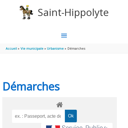
Aller au contenu
Aller au pied de page
Saint-Hippolyte
MENU
PRINCIPAL
Accueil
Vie municipale
Urbanisme
Démarches
Démarches