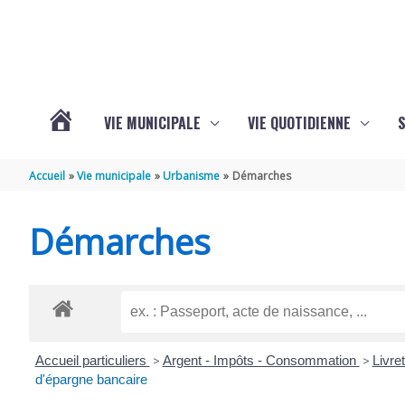
Aller au contenu
Aller au pied de page
VIE MUNICIPALE
VIE QUOTIDIENNE
VOTRE
Accueil
Vie municipale
Urbanisme
Démarches
COMMUNE
Démarches
DE
SAINT-
Accueil particuliers
>
Argent - Impôts - Consommation
>
Livre
HIPPOLYTE
d'épargne bancaire