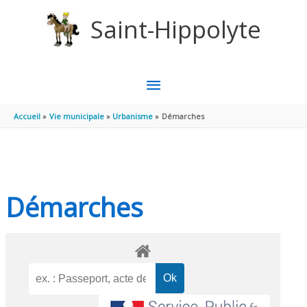
Aller au contenu
Aller au pied de page
Saint-Hippolyte
MENU
PRINCIPAL
Accueil
Vie municipale
Urbanisme
Démarches
Démarches