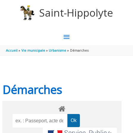
Aller au contenu
Aller au pied de page
Saint-Hippolyte
MENU
PRINCIPAL
Accueil
Vie municipale
Urbanisme
Démarches
Démarches