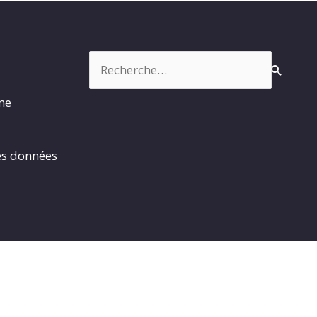
Rechercher :
rme
es données