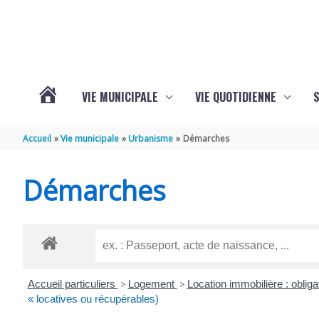
Aller au contenu
Aller au pied de page
VIE MUNICIPALE
VIE QUOTIDIENNE
VOTRE
Accueil
Vie municipale
Urbanisme
Démarches
COMMUNE
Démarches
DE
SAINT-
Accueil particuliers
>
Logement
>
Location immobilière : obliga
HIPPOLYTE
« locatives ou récupérables)