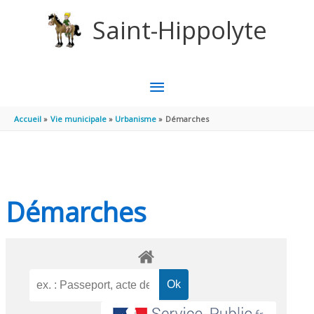
Aller au contenu
Aller au pied de page
Saint-Hippolyte
MENU
PRINCIPAL
Accueil
Vie municipale
Urbanisme
Démarches
Démarches