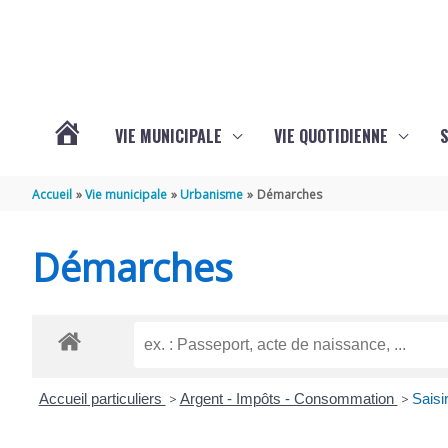
Aller au contenu
Aller au pied de page
VIE MUNICIPALE
VIE QUOTIDIENNE
VOTRE
Accueil
Vie municipale
Urbanisme
Démarches
COMMUNE
Démarches
DE
SAINT-
Accueil particuliers
>
Argent - Impôts - Consommation
>
Saisir
HIPPOLYTE