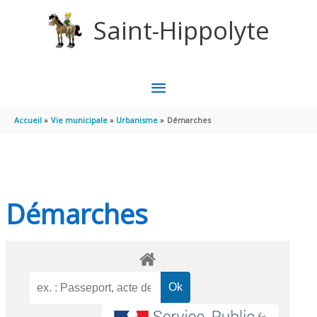
Aller au contenu
Aller au pied de page
Saint-Hippolyte
MENU
PRINCIPAL
Accueil
Vie municipale
Urbanisme
Démarches
Démarches