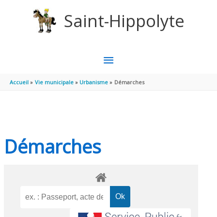
Aller au contenu
Aller au pied de page
Saint-Hippolyte
MENU
PRINCIPAL
Accueil
Vie municipale
Urbanisme
Démarches
Démarches