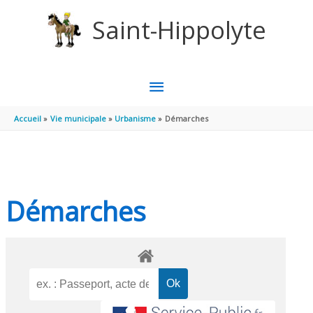
Aller au contenu
Aller au pied de page
Saint-Hippolyte
MENU
PRINCIPAL
Accueil
Vie municipale
Urbanisme
Démarches
Démarches