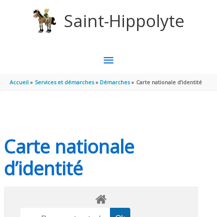
Aller au contenu
Aller au pied de page
Saint-Hippolyte
MENU
PRINCIPAL
Accueil
Services et démarches
Démarches
Carte nationale d’identité
Carte nationale
d’identité