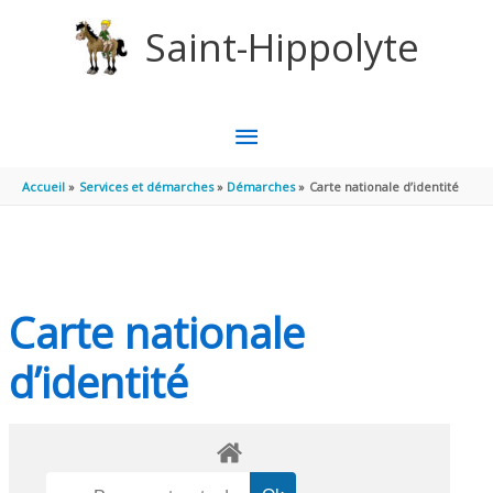
Aller au contenu
Aller au pied de page
Saint-Hippolyte
MENU
PRINCIPAL
Accueil
Services et démarches
Démarches
Carte nationale d’identité
Carte nationale
d’identité