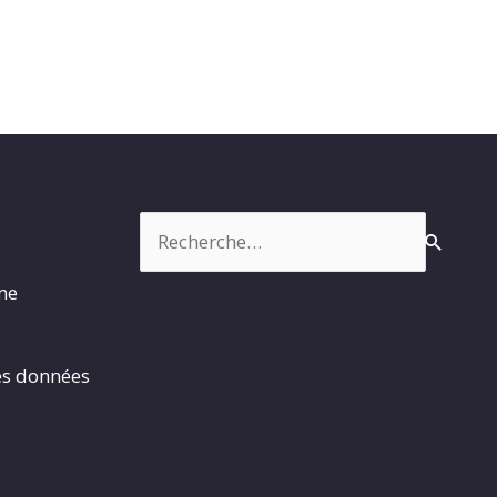
Rechercher :
rme
es données