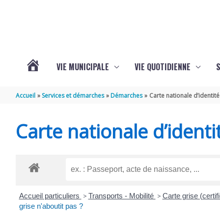
Aller au contenu
Aller au pied de page
VIE MUNICIPALE
VIE QUOTIDIENNE
VOTRE
Accueil
Services et démarches
Démarches
Carte nationale d’identité
COMMUNE
Carte nationale d’identi
DE
SAINT-
Accueil particuliers
>
Transports - Mobilité
>
Carte grise (certif
HIPPOLYTE
grise n'aboutit pas ?