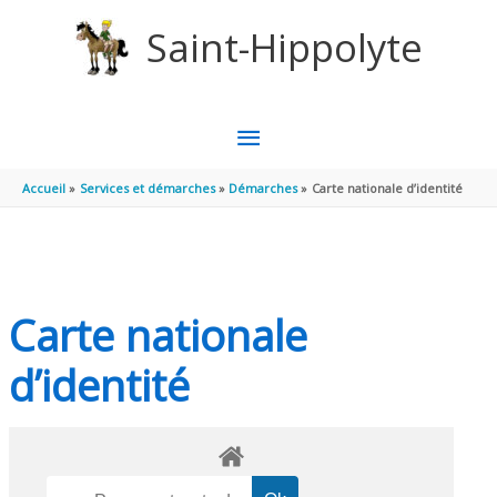
Aller au contenu
Aller au pied de page
Saint-Hippolyte
MENU
PRINCIPAL
Accueil
Services et démarches
Démarches
Carte nationale d’identité
Carte nationale
d’identité