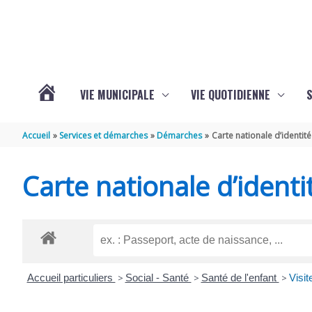
Aller au contenu
Aller au pied de page
VIE MUNICIPALE
VIE QUOTIDIENNE
VOTRE
Accueil
Services et démarches
Démarches
Carte nationale d’identité
COMMUNE
Carte nationale d’identi
DE
SAINT-
Accueil particuliers
>
Social - Santé
>
Santé de l'enfant
>
Visit
HIPPOLYTE