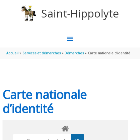
Aller au contenu
Aller au pied de page
Saint-Hippolyte
MENU
PRINCIPAL
Accueil
Services et démarches
Démarches
Carte nationale d’identité
Carte nationale
d’identité