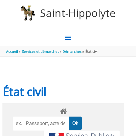
Aller au contenu
Aller au pied de page
Saint-Hippolyte
MENU
PRINCIPAL
Accueil
Services et démarches
Démarches
État civil
État civil