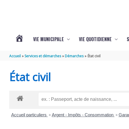
Aller au contenu
Aller au pied de page
VIE MUNICIPALE
VIE QUOTIDIENNE
VOTRE
Accueil
Services et démarches
Démarches
État civil
COMMUNE
État civil
DE
SAINT-
Accueil particuliers
>
Argent - Impôts - Consommation
>
Gara
HIPPOLYTE