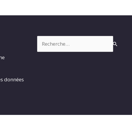
Rechercher :
rme
es données