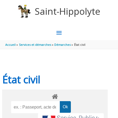
Aller au contenu
Aller au pied de page
Saint-Hippolyte
MENU
PRINCIPAL
Accueil
Services et démarches
Démarches
État civil
État civil