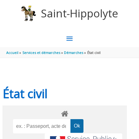
Aller au contenu
Aller au pied de page
Saint-Hippolyte
MENU
PRINCIPAL
Accueil
Services et démarches
Démarches
État civil
État civil