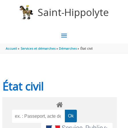
Aller au contenu
Aller au pied de page
Saint-Hippolyte
MENU
PRINCIPAL
Accueil
Services et démarches
Démarches
État civil
État civil