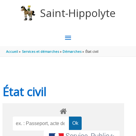
Aller au contenu
Aller au pied de page
Saint-Hippolyte
MENU
PRINCIPAL
Accueil
Services et démarches
Démarches
État civil
État civil