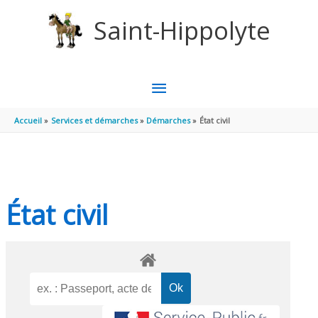
Aller au contenu
Aller au pied de page
Saint-Hippolyte
MENU
PRINCIPAL
Accueil
Services et démarches
Démarches
État civil
État civil