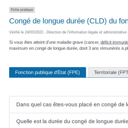
(17430)
Fiche pratique
Congé de longue durée (CLD) du fon
Vérifié le 24/03/2022 - Direction de l'information légale et administrative
Si vous êtes atteint d’une maladie grave (cancer,
déficit immunit
maximum en congé de longue durée, dont 3 ans rémunérés à plei
Fonction publique d'État (FPE)
Territoriale (FP
Dans quel cas êtes-vous placé en congé de 
Quelle est la durée du congé de longue duré