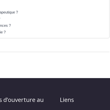
rapeutique ?
?
ences ?
ie ?
s d’ouverture au
Liens