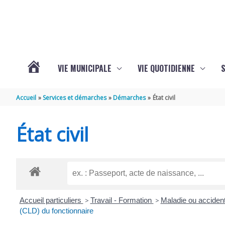
Aller au contenu
Aller au pied de page
VIE MUNICIPALE
VIE QUOTIDIENNE
VOTRE
Accueil
Services et démarches
Démarches
État civil
COMMUNE
État civil
DE
SAINT-
Accueil particuliers
>
Travail - Formation
>
Maladie ou accident
HIPPOLYTE
(CLD) du fonctionnaire