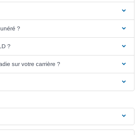
munéré ?
LD ?
die sur votre carrière ?