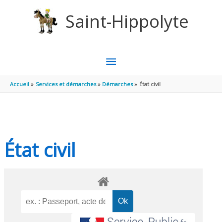
Aller au contenu
Aller au pied de page
Saint-Hippolyte
MENU
PRINCIPAL
Accueil
Services et démarches
Démarches
État civil
État civil