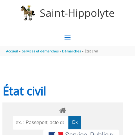
Aller au contenu
Aller au pied de page
Saint-Hippolyte
MENU
PRINCIPAL
Accueil
Services et démarches
Démarches
État civil
État civil