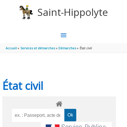
Aller au contenu
Aller au pied de page
Saint-Hippolyte
MENU
PRINCIPAL
Accueil
Services et démarches
Démarches
État civil
État civil