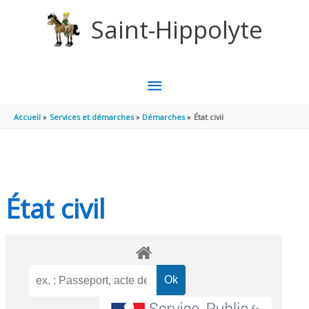
Aller au contenu
Aller au pied de page
Saint-Hippolyte
MENU
PRINCIPAL
Accueil
Services et démarches
Démarches
État civil
État civil