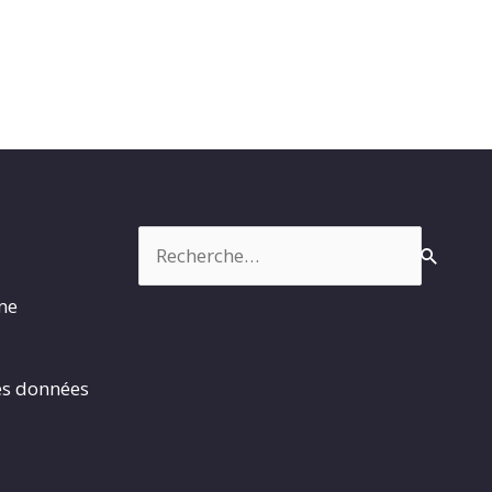
Rechercher :
rme
es données