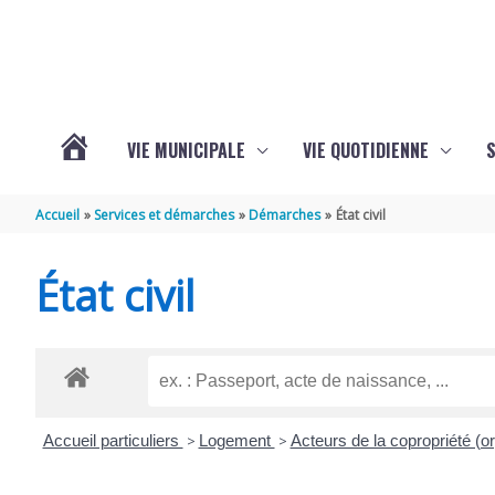
Aller au contenu
Aller au pied de page
VIE MUNICIPALE
VIE QUOTIDIENNE
VOTRE
Accueil
Services et démarches
Démarches
État civil
COMMUNE
État civil
DE
SAINT-
Accueil particuliers
>
Logement
>
Acteurs de la copropriété (or
HIPPOLYTE