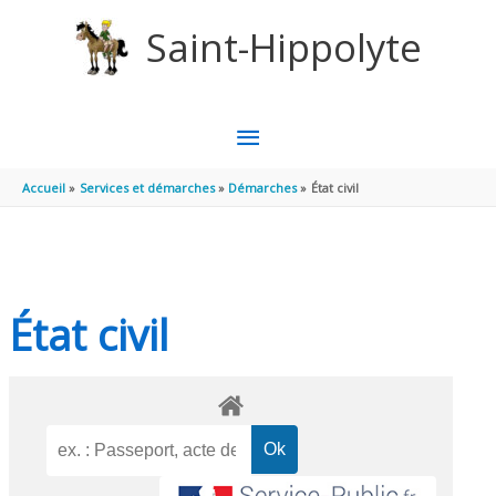
Aller au contenu
Aller au pied de page
Saint-Hippolyte
MENU
PRINCIPAL
Accueil
Services et démarches
Démarches
État civil
État civil