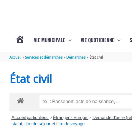
Aller au contenu
Aller au pied de page
VIE MUNICIPALE
VIE QUOTIDIENNE
VOTRE
Accueil
Services et démarches
Démarches
État civil
COMMUNE
État civil
DE
SAINT-
Accueil particuliers
>
Étranger - Europe
>
Demande d'asile (réfu
HIPPOLYTE
statut, titre de séjour et titre de voyage