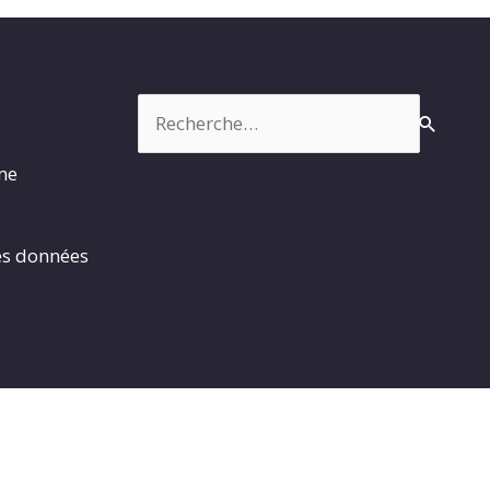
Rechercher :
rme
es données