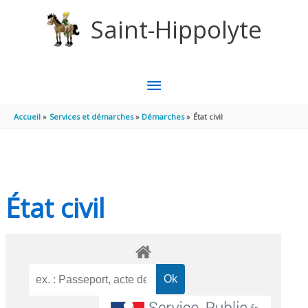
Aller au contenu
Aller au pied de page
Saint-Hippolyte
MENU
PRINCIPAL
Accueil
Services et démarches
Démarches
État civil
État civil