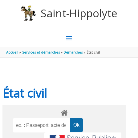
Aller au contenu
Aller au pied de page
Saint-Hippolyte
MENU
PRINCIPAL
Accueil
Services et démarches
Démarches
État civil
État civil